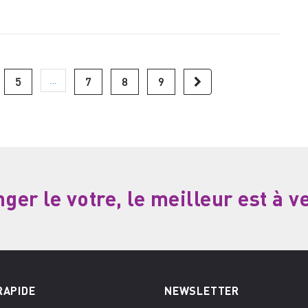
…
5
7
8
9
er le votre, le meilleur est à v
RAPIDE
NEWSLETTER