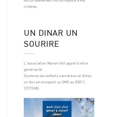
 vos
Aucun événement ne correspond à vos
Aucun év
critères.
critères.
UN DINAR UN
SOURIRE
L'association Maram fait appel à votre
générosité.
Soutenez les enfants cancéreux et faites
un don en envoyant un SMS au 85011.
1DT/SMS