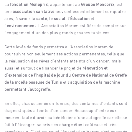
La
fondation Monoprix
, appartenant au
Groupe Monoprix
, est
une
association caritative
œuvrant essentiellement sur quatre
axes, à savoir la
santé
, le
social
, l’
Éducation
et
l’
environnement
. L’Association Maram est fière de compter sur
l’engagement d’un des plus grands groupes tunisiens.
Cette levée de fonds permettra à l’Association Maram de
poursuivre non seulement ses actions permanentes, telle que
la réalisation des rêves d’enfants atteints d’un cancer, mais
aussi et surtout de financer le projet de
rénovation et
d’extension de l’hôpital de jour du Centre de National de Greffe
de la moelle osseuse de Tunis
et l’
acquisition de la machine
permettant l’autogreffe
.
En effet, chaque année en Tunisie, des centaines d’enfants sont
diagnostiqués atteints d’un cancer. Beaucoup d’entre eux
meurent faute d’avoir pu bénéficier d’une autogreffe car elle se
fait à l’étranger, sa prise en charge étant coûteuse et très
procédurale. C’est pourquoi l’Association Maram s’est engagée