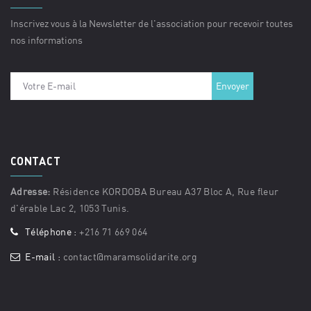
Inscrivez vous à la Newsletter de l'association pour recevoir toutes
nos informations
CONTACT
Adresse:
Résidence KORDOBA Bureau A37 Bloc A, Rue fleur
d'érable Lac 2, 1053 Tunis.
Téléphone :
+216 71 669 064
E-mail :
contact@maramsolidarite.org