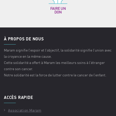
FAIRE UN
DON
À PROPOS DE NOUS
Maram signifie l’espoir et l’objectif, la solidarité signifie l’union avec
la croyance en la même cause.
Cette solidarité a offert à Maram les meilleurs soins à l’étranger
contre son cancer.
Notre solidarité est la force de lutter contre le cancer de l’enfant.
ACCÈS RAPIDE
Association Maram