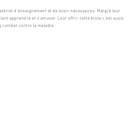
nement ne correspond à vos
Aucun événement ne correspond à
critères.
matériel d’enseignement et de loisir nécessaires. Malgré leur
lent apprendre et s’amuser. Leur offrir cette école c’est aussi
g combat contre la maladie.