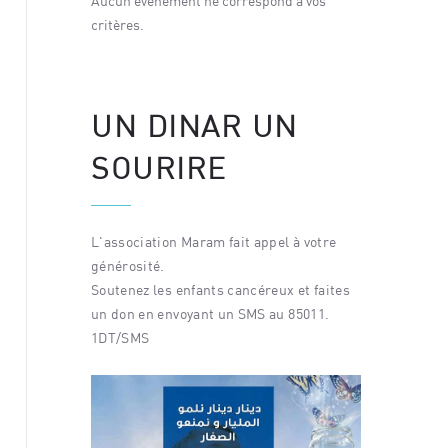
 vos
Aucun événement ne correspond à vos
Aucun év
critères.
critères.
UN DINAR UN
SOURIRE
L'association Maram fait appel à votre
générosité.
Soutenez les enfants cancéreux et faites
un don en envoyant un SMS au 85011.
1DT/SMS