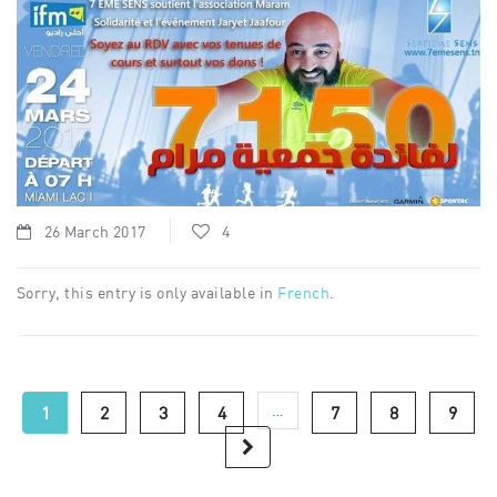
26 March 2017
4
Sorry, this entry is only available in
French
.
…
1
2
3
4
7
8
9