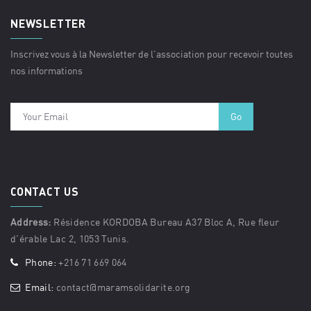
NEWSLETTER
Inscrivez vous à la Newsletter de l'association pour recevoir toutes
nos informations
CONTACT US
Address:
Résidence KORDOBA Bureau A37 Bloc A, Rue fleur
d'érable Lac 2, 1053 Tunis.
Phone:
+216 71 669 064
Email:
contact@maramsolidarite.org