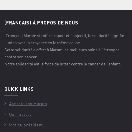
(FRANÇAIS) À PROPOS DE NOUS
(Français) Maram signifie l’espoir et l’objectif, la solidarité signifie
l’union avec la croyance en la même cause.
Cette solidarité a offert à Maram les meilleurs soins à l’étranger
contre son cancer.
Notre solidarité est la force de lutter contre le cancer de l’enfant.
QUICK LINKS
Association Maram
Our history
Mot du président