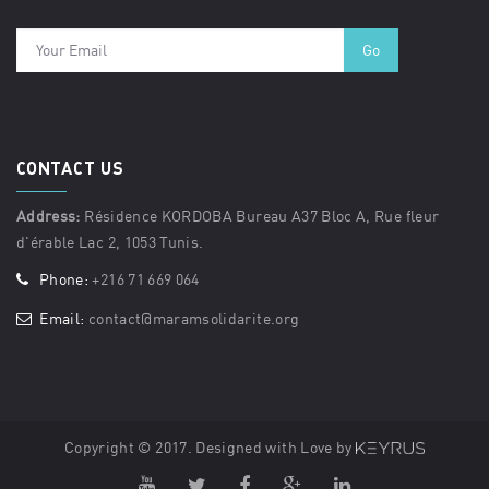
CONTACT US
Address:
Résidence KORDOBA Bureau A37 Bloc A, Rue fleur
d'érable Lac 2, 1053 Tunis.
Phone:
+216 71 669 064
Email:
contact@maramsolidarite.org
Copyright © 2017. Designed with Love by