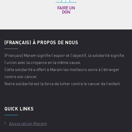
FAIRE UN
DON
(FRANÇAIS) À PROPOS DE NOUS
(Français) Maram signifie l’espoir et l’objectif, la solidarité signifie
l’union avec la croyance en la même cause.
Cette solidarité a offert à Maram les meilleurs soins à l’étranger
contre son cancer.
Notre solidarité est la force de lutter contre le cancer de l’enfant.
QUICK LINKS
Association Maram