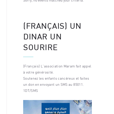
eria.
Sorry, no events matched your criteria.
Sorry, no
(FRANÇAIS) UN
DINAR UN
SOURIRE
(Français) L'association Maram fait appel
à votre générosité.
Soutenez les enfants cancéreux et faites
un don en envoyant un SMS au 85011.
1DT/SMS