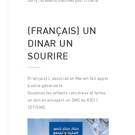
eria.
Sorry, no events matched your criteria.
Sorry, no
(FRANÇAIS) UN
DINAR UN
SOURIRE
(Français) L'association Maram fait appel
à votre générosité.
Soutenez les enfants cancéreux et faites
un don en envoyant un SMS au 85011.
1DT/SMS