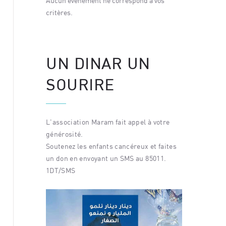
 vos
Aucun événement ne correspond à vos
Aucun év
critères.
critères.
UN DINAR UN
SOURIRE
L'association Maram fait appel à votre
générosité.
Soutenez les enfants cancéreux et faites
un don en envoyant un SMS au 85011.
1DT/SMS