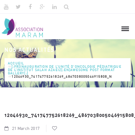
NOS ACTUALITÉS
ACCUEIL
[:FR]INAUGURATION DE L’UNITÉ D’ONCOLOGIE PÉDIATRIQUE
DE L’INSTITUT SALAH AZAEIZ[:EN]AWESOME POST FORMAT
GALLERY[:]
12046930_741747752618269_4867038005046915808_N
12046930_741747752618269_486703800504691580
21 March 2017