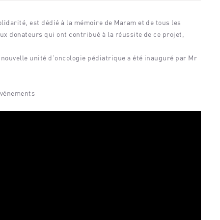
olidarité, est dédié à la mémoire de Maram et de tous les
ux donateurs qui ont contribué à la réussite de ce projet,
 nouvelle unité d’oncologie pédiatrique a été inauguré par Mr
 événements