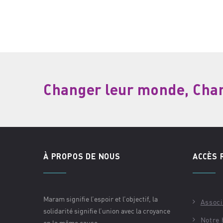
Changer leur monde, Chang
À PROPOS DE NOUS
ACCÈS 
Maram signifie l’espoir et l’objectif, la
Assoc
solidarité signifie l’union avec la croyance
Notre 
en la même cause.