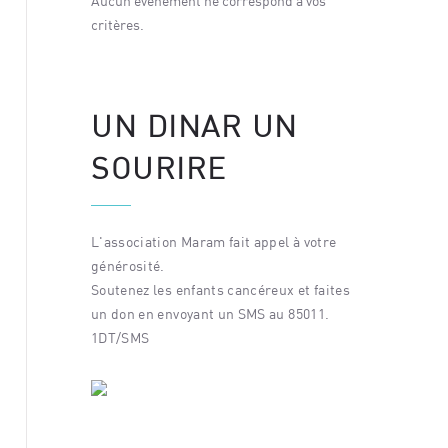
 vos
Aucun événement ne correspond à vos
Aucun év
critères.
critères.
UN DINAR UN
SOURIRE
L'association Maram fait appel à votre
générosité.
Soutenez les enfants cancéreux et faites
un don en envoyant un SMS au 85011.
1DT/SMS