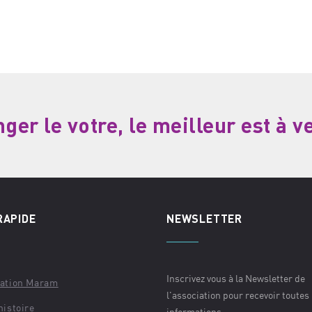
er le votre, le meilleur est à v
RAPIDE
NEWSLETTER
Inscrivez vous à la Newsletter de
iation Maram
l'association pour recevoir toutes
histoire
informations