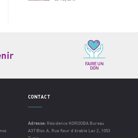
enir
FAIRE UN
DON
CONTACT
Adresse:
Résidence KORDOBA Bureau
 nos
A37 Bloc A, Rue fleur d'érable Lac 2, 1053
Tunis.