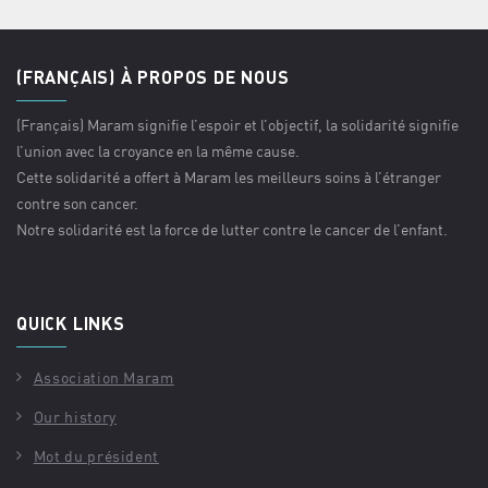
(FRANÇAIS) À PROPOS DE NOUS
(Français) Maram signifie l’espoir et l’objectif, la solidarité signifie
l’union avec la croyance en la même cause.
Cette solidarité a offert à Maram les meilleurs soins à l’étranger
contre son cancer.
Notre solidarité est la force de lutter contre le cancer de l’enfant.
QUICK LINKS
Association Maram
Our history
Mot du président