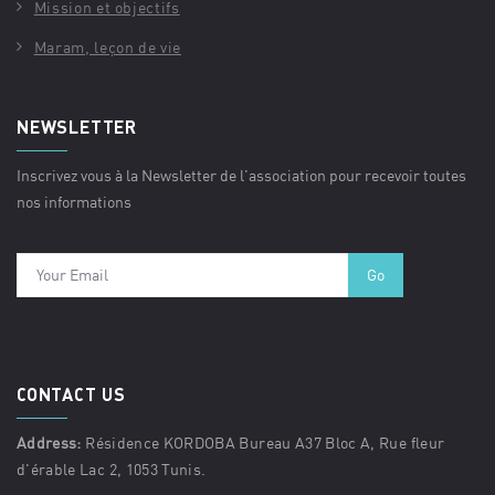
Mission et objectifs
Maram, leçon de vie
NEWSLETTER
Inscrivez vous à la Newsletter de l'association pour recevoir toutes
nos informations
CONTACT US
Address:
Résidence KORDOBA Bureau A37 Bloc A, Rue fleur
d'érable Lac 2, 1053 Tunis.