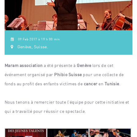
09 Feb 2017 à 19 h 00 min
Genève, Suisse.
Maram association
a été présente à
Genève
lors de cet
événement organisé par
Phibio Suisse
pour une collecte de
fonds au profit des enfants victimes de
cancer
en
Tunisie
.
Nous tenons à remercier toute l’équipe pour cette initiative et
qui a travaillé pour réussir ce spectacle.