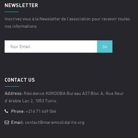
NEWSLETTER
Inscrivez vous à la Newsletter de l'association pour recevoir toutes
nos informations
CONTACT US
Address:
Résidence KORDOBA Bureau A37 Bloc A, Rue fleur
d'érable Lac 2, 1053 Tunis.
Phone:
+216 71 669 064
Email:
contact@maramsolidarite.org