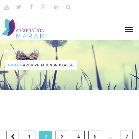
NON CLASSÉ
HOME
ARCHIVE FOR NON CLASSÉ
…
1
2
3
4
5
7