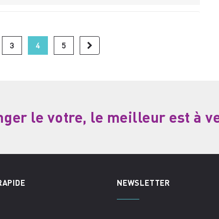
3
4
5
er le votre, le meilleur est à v
RAPIDE
NEWSLETTER