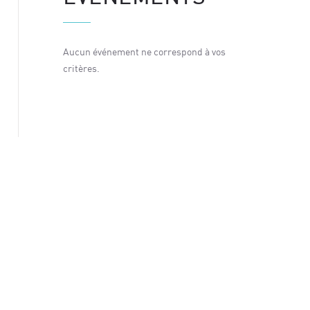
 vos
Aucun événement ne correspond à vos
Aucun év
critères.
critères.