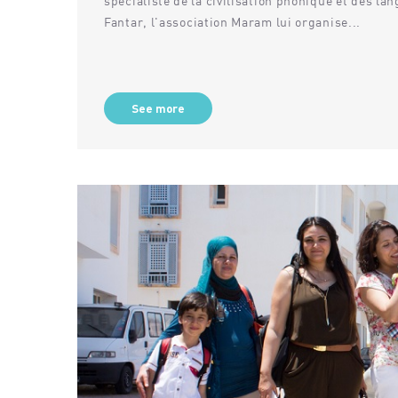
spécialiste de la civilisation phonique et des 
Fantar, l'association Maram lui organise...
Aucun évé
critères.
See more