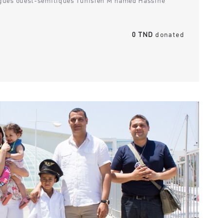
langues ouest-sémitiques Tunisien M'hamed Hassine
0 TND
donated
nement ne correspond à vos
Aucun événement ne correspond à
critères.