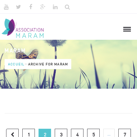
MARAM
ACCUEIL
ARCHIVE FOR MARAM
…
1
2
3
4
5
7